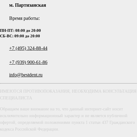
м. Партизанская
Время работы:
ПН-ПТ: 08:00 до 20:00
СБ-ВС: 09:00 до 20:00
+7 (495) 324-88-44
+7 (939) 900-61-86
info@bestdent.ru
ИМЕЮТСЯ ПРОТИВОПОКАЗАНИЯ, НЕОБХОДИМА КОНСУЛЬТАЦИЯ
СПЕЦИАЛИСТА
Обращаем ваше внимание на то, что данный интернет-сайт носит
исключительно информационный характер и не является публичной
офертой, определяемой положениями пункта 1 статьи 437 Гражданского
кодекса Российской Федерации.