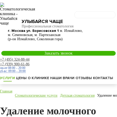
УЛЫБАЙСЯ ЧАЩЕ
Профессиональная стоматология
г. Москва ул. Борисовская 1
м. Измайлово,
м. Семеновская, м. Партизанская
(р-он Измайлово, Соколиная гора)
Заказать звонок
+7 (495) 324-88-44
+7 (939) 900-61-86
пн-пт 08:00 – 20:00
сб-вс: 09:00 – 20:00
УСЛУГИ
ЦЕНЫ
О КЛИНИКЕ
НАШИ ВРАЧИ
ОТЗЫВЫ
КОНТАКТЫ
Главная
Стоматологические услуги
Детская стоматология
Удаление мо
Удаление молочного