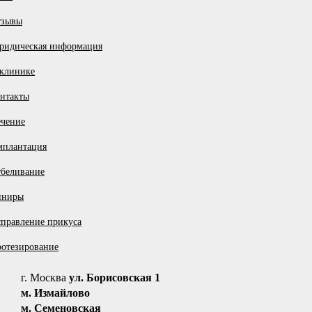
тзывы
идическая информация
Станислав Кашицын
Главный врач, врач-стоматолог
клинике
нтакты
ЗАДАТЬ ВОПРОС
чение
плантация
Другие услуги
беливание
иниры
Лечение пульпита молочных зубов
правление прикуса
ЗАПИСАТЬСЯ НА ПРИЕМ
отезирование
г. Москва
ул. Борисовская 1
м. Измайлово
ОТЗЫВЫ ПО ДАННОЙ УСЛУГЕ
м. Семеновская