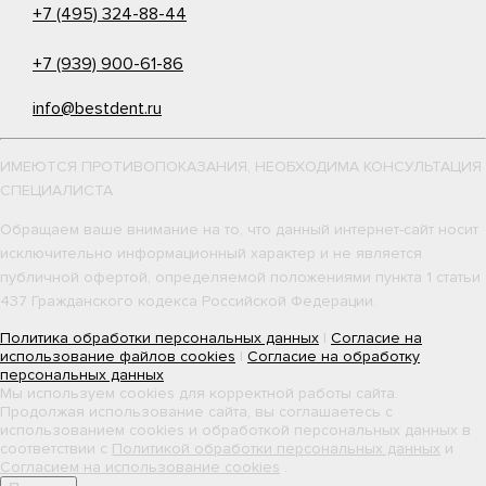
+7 (495) 324-88-44
+7 (939) 900-61-86
info@bestdent.ru
ИМЕЮТСЯ ПРОТИВОПОКАЗАНИЯ, НЕОБХОДИМА КОНСУЛЬТАЦИЯ
СПЕЦИАЛИСТА
Обращаем ваше внимание на то, что данный интернет-сайт носит
исключительно информационный характер и не является
публичной офертой, определяемой положениями пункта 1 статьи
437 Гражданского кодекса Российской Федерации.
Политика обработки персональных данных
|
Согласие на
использование файлов cookies
|
Согласие на обработку
персональных данных
Мы используем cookies для корректной работы сайта.
Продолжая использование сайта, вы соглашаетесь с
использованием cookies и обработкой персональных данных в
соответствии с
Политикой обработки персональных данных
и
Согласием на использование cookies
.