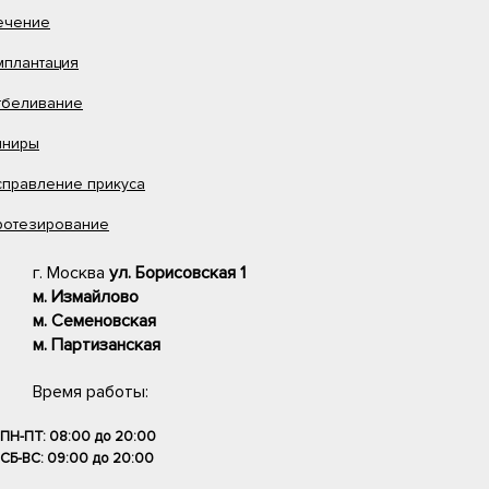
ечение
мплантация
Другие услуги
тбеливание
Сапфировые брекеты
иниры
Элайнеры-выравнивание без брекетов
Керамические брекеты
справление прикуса
Ортодонтические пластины
ротезирование
ЗАПИСАТЬСЯ НА ПРИЕМ
г. Москва
ул. Борисовская 1
м. Измайлово
м. Семеновская
м. Партизанская
ОТЗЫВЫ ПО ДАННОЙ УСЛУГЕ
Время работы:
ПН-ПТ: 08:00 до 20:00
СБ-ВС: 09:00 до 20:00