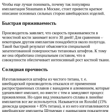
Чтобы еще лучше понимать, почему так популярна
имплантация Straumann в Москве, стоит привести краткое
описание основных сильных сторон швейцарских изделий.
Быстрая приживаемость
Производитель заявляет, что скорость приживаемости в
челюстной кости занимает всего 30 дней! Для сравнения –
некоторым другим имплантам понадобится около полугода.
Такой быстрый результат объясняется специальной
запатентованной поверхностью титановых штифтов. К тому
же она обработана специальным составом, что в
совокупности обеспечивает интенсивный рост костной ткани.
Солидная прочность
Изготавливаются штифты из чистого титана, т. е.
швейцарский производитель отказался от применения
распространенных сплавов с ванадием и алюминием, которые
удешевляют имплант, но вместе с тем и замедляют процесс
приживления. Но один вид уникального сплава в линейке
имплантов все же используется. Называется он Roxolid (15%
диоксида циркония + 85% титана), и из него изготавливаются
швейцарские импланты Штрауман с наивысшим показателем