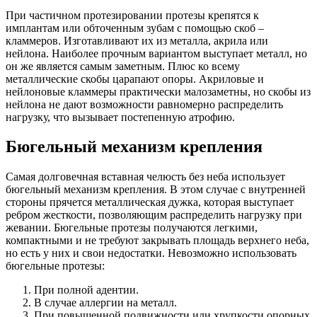
При частичном протезировании протезы крепятся к
имплантам или обточенным зубам с помощью скоб –
кламмеров. Изготавливают их из металла, акрила или
нейлона. Наиболее прочным вариантом выступает металл, но
он же является самым заметным. Плюс ко всему
металлические скобы царапают опоры. Акриловые и
нейлоновые кламмеры практически малозаметны, но скобы из
нейлона не дают возможности равномерно распределить
нагрузку, что вызывает постепенную атрофию.
Бюгельный механизм крепления
Самая долговечная вставная челюсть без неба использует
бюгельный механизм крепления. В этом случае с внутренней
стороны прячется металлическая дужка, которая выступает
ребром жесткости, позволяющим распределить нагрузку при
жевании. Бюгельные протезы получаются легкими,
компактными и не требуют закрывать площадь верхнего неба,
но есть у них и свои недостатки. Невозможно использовать
бюгельные протезы:
При полной адентии.
В случае аллергии на металл.
При повышенной подвижности или хрупкости опорных